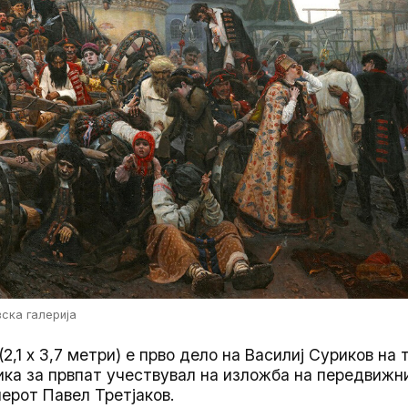
вска галерија
2,1 x 3,7 метри) е прво дело на Василиј Суриков на
лика за првпат учествувал на изложба на передвиж
нерот Павел Третјаков.