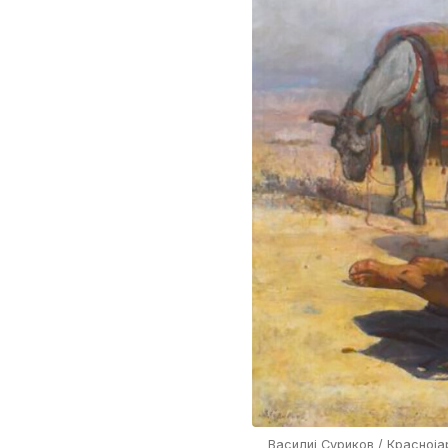
Василиј Суриков / Красноја