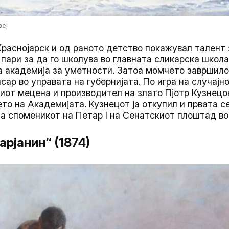
зеј
Краснојарск и од раното детство покажувал талент 
пари за да го школува во главната сликарска школа 
 академија за уметности. Затоа момчето завршило
сар во управата на губернијата. По игра на случај
киот мецена и производител на злато Пјотр Кузнецов
то на Академијата. Кузнецот ја откупил и првата с
а споменикот на Петар I на Сенатскиот плоштад во
рјанин“ (1874)