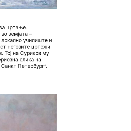
за цртање.
во земјата –
 локално училиште и
ност неговите цртежи
. Тој на Суриков му
ериозна слика на
 Санкт Петербург“.