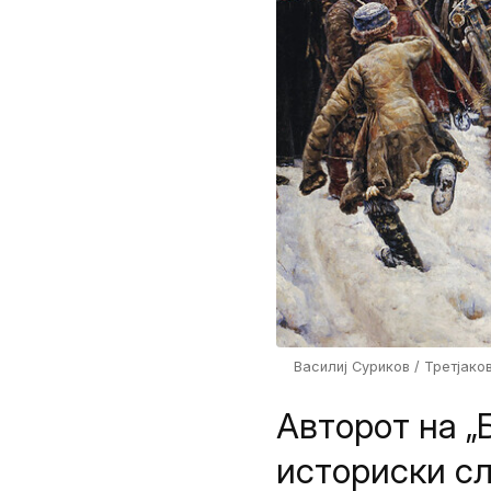
Василиј Суриков / Третјако
Авторот на „
историски сл