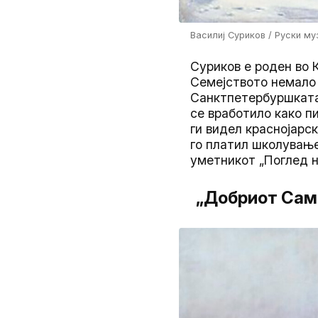
Василиј Суриков / Руски му
Суриков е роден во 
Семејството немало 
Санктпетербуршката
се вработило како пи
ги видел краснојарс
го платил школување
уметникот „Поглед н
„Добриот Сама