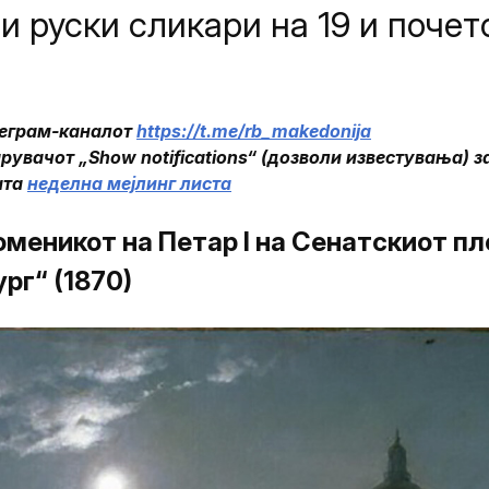
и руски сликари на 19 и почет
леграм-каналот
https://t.me/rb_makedonija
рувачот „Show notifications“ (дозволи известувања) за
ата
неделна мејлинг листа
оменикот на Петар I на Сенатскиот п
рг“ (1870)