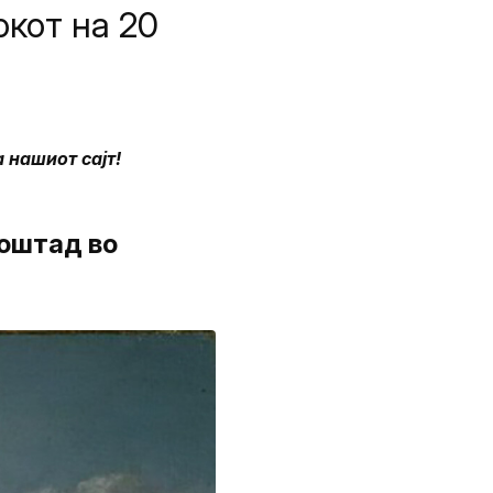
окот на 20
 нашиот сајт!
лоштад во