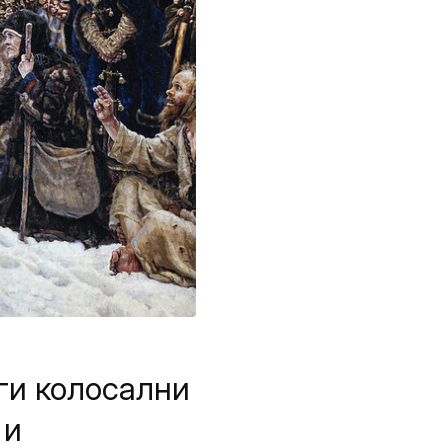
уги колосални
 и