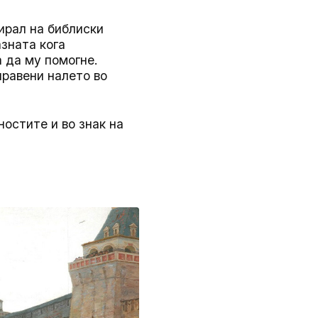
нирал на библиски
зната кога
а да му помогне.
правени налето во
остите и во знак на