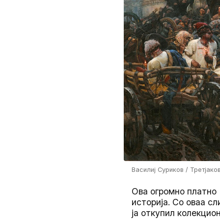
Василиј Суриков / Третјако
Ова огромно платно (
историја. Со оваа с
ја откупил колекцио