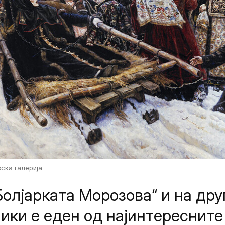
вска галерија
Болјарката Морозова“ и на др
ики е еден од најинтересните