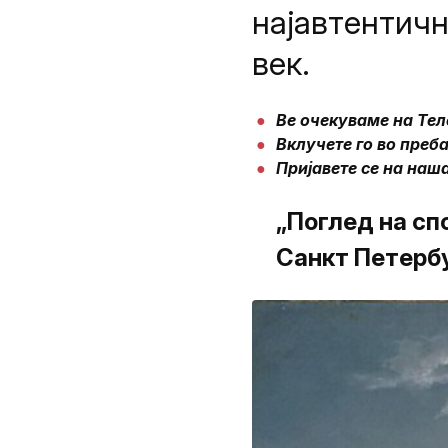
најавтентичн
век.
Ве очекуваме на Те
Вклучете го во преба
Пријавете се на наш
„Поглед на сп
Санкт Петербу