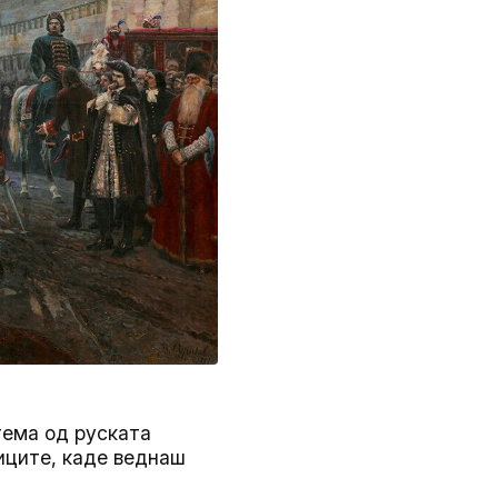
 тема од руската
ниците, каде веднаш