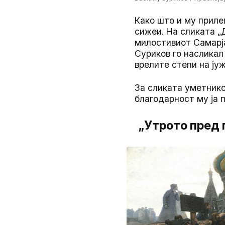
Како што и му приле
сижеи. На сликата „
милостивиот Самарја
Суриков го насликал
врелите степи на ју
За сликата уметнико
благодарност му ја 
„Утрото пред 