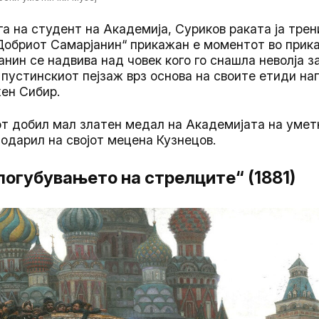
га на студент на Академија, Суриков раката ја тре
Добриот Самарјанин“ прикажан е моментот во прика
нин се надвива над човек кого го снашла неволја з
 пустинскиот пејзаж врз основа на своите етиди на
жен Сибир.
т добил мал златен медал на Академијата на уметн
подарил на својот мецена Кузнецов.
погубувањето на стрелците“ (1881)