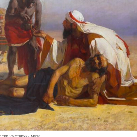
рски уметнички музеј