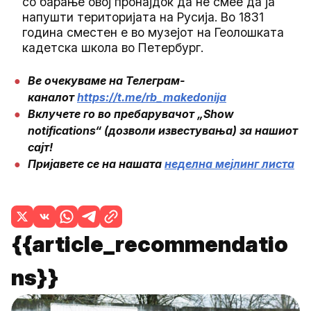
со барање овој пронајдок да не смее да ја
напушти територијата на Русија. Во 1831
година сместен е во музејот на Геолошката
кадетска школа во Петербург.
Ве очекуваме на Телеграм-
каналот
https://t.me/rb_makedonija
Вклучете го во пребарувачот „Show
notifications“ (дозволи известувања) за нашиот
сајт!
Пријавете се на нашата
неделна мејлинг листа
{{article_recommendatio
ns}}