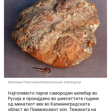
Stanislaw Pokrowski/Ambermuseum Kaliningrad
Најголемото парче самороден килибар во
Русија е пронајдено во шеесеттите години
од минатиот век во Калининградската
област во Приморскиот коп. Тежината на