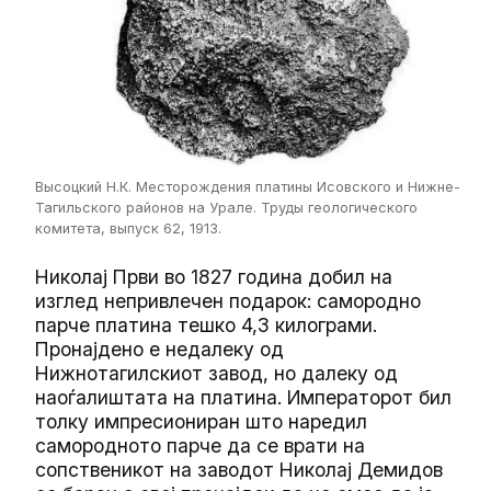
Высоцкий Н.К. Месторождения платины Исовского и Нижне-
Тагильского районов на Урале. Труды геологического
комитета, выпуск 62, 1913.
Николај Први во 1827 година добил на
изглед непривлечен подарок: самородно
парче платина тешко 4,3 килограми.
Пронајдено е недалеку од
Нижнотагилскиот завод, но далеку од
наоѓалиштата на платина. Императорот бил
толку импресиониран што наредил
самородното парче да се врати на
сопственикот на заводот Николај Демидов