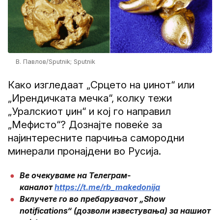
В. Павлов/Sputnik; Sputnik
Како изгледаат „Срцето на џинот“ или
„Ирендичката мечка“, колку тежи
„Уралскиот џин“ и кој го направил
„Мефисто“? Дознајте повеќе за
најинтересните парчиња самородни
минерали пронајдени во Русија.
Ве очекуваме на Телеграм-
каналот
https://t.me/rb_makedonija
Вклучете го во пребарувачот „Show
notifications“ (дозволи известувања) за нашиот