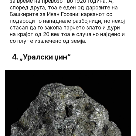
за време на превозот во 1920 година. А,
според друга, тоа е еден од даровите на
Башкирите за Иван Грозни: карванот со
подароци го нападнале разбојници, но некој
стасал да го закопа парчето злато и дури
на крајот од 20 век тоа е случајно најдено и
со плуг е извлечено од земја.
4. „Уралски џин“