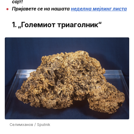
сајт!
Пријавете се на нашата
неделна мејлинг листа
1. „Големиот триаголник“
Селимханов / Sputnik