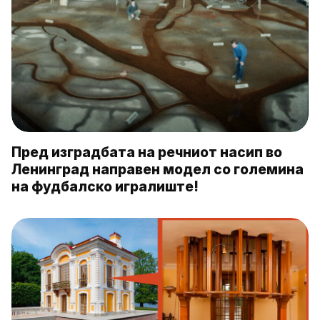
Пред изградбата на речниот насип во
Ленинград направен модел со големина
на фудбалско игралиште!