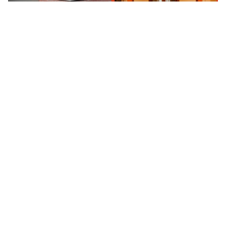
Првиот лифт во Русија не бил наменет ни
за луѓе, ни за товар, туку за...