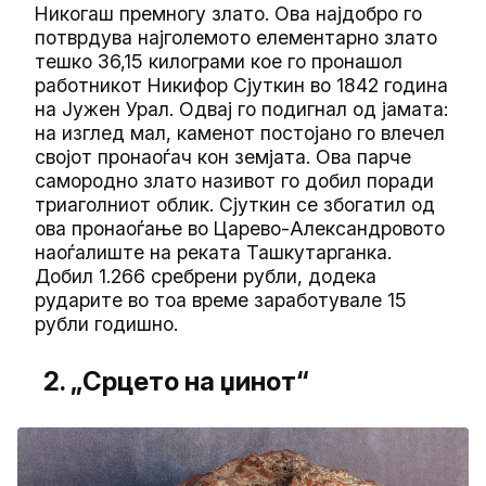
Никогаш премногу злато. Ова најдобро го
потврдува најголемото елементарно злато
тешко 36,15 килограми кое го пронашол
работникот Никифор Сјуткин во 1842 година
на Јужен Урал. Одвај го подигнал од јамата:
на изглед мал, каменот постојано го влечел
својот пронаоѓач кон земјата. Ова парче
самородно злато називот го добил поради
триаголниот облик. Сјуткин се збогатил од
ова пронаоѓање во Царево-Александровото
наоѓалиште на реката Ташкутарганка.
Добил 1.266 сребрени рубли, додека
рударите во тоа време заработувале 15
рубли годишно.
2. „Срцето на џинот“