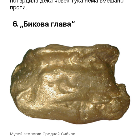
потврдила дека човек тука нема вмешано
прсти.
6. „Бикова глава“
Музей геологии Средней Сибири