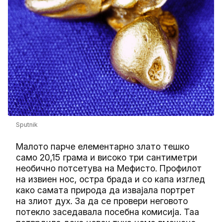
Sputnik
Малото парче елементарно злато тешко
само 20,15 грама и високо три сантиметри
необично потсетува на Мефисто. Профилот
на извиен нос, остра брада и со капа изглед
како самата природа да извајала портрет
на злиот дух. За да се провери неговото
потекло заседавала посебна комисија. Таа