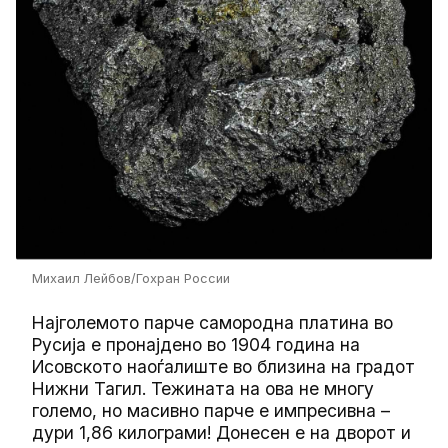
Михаил Лейбов/Гохран России
Најголемото парче самородна платина во
Русија е пронајдено во 1904 година на
Исовското наоѓалиште во близина на градот
Нижни Тагил. Тежината на ова не многу
големо, но масивно парче е импресивна –
дури 1,86 килограми! Донесен е на дворот и