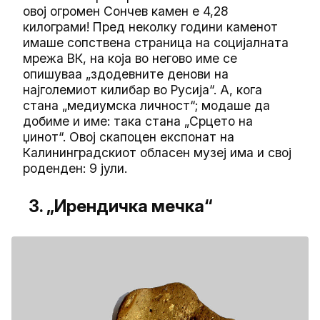
овој огромен Сончев камен е 4,28
килограми! Пред неколку години каменот
имаше сопствена страница на социјалната
мрежа ВК, на која во негово име се
опишуваа „здодевните денови на
најголемиот килибар во Русија“. А, кога
стана „медиумска личност“; модаше да
добиме и име: така стана „Срцето на
џинот“. Овој скапоцен експонат на
Калининградскиот обласен музеј има и свој
роденден: 9 јули.
3. „Ирендичка мечка“