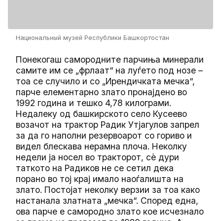
Национальный музей Республики Башкортостан
Понекогаш самородните парчиња минерали
самите им се „фрлаат“ на луѓето под нозе –
тоа се случило и со „Ирендичката мечка“,
парче елементарно злато пронајдено во
1992 година и тешко 4,78 килограми.
Недалеку од башкирското село Кусеево
возачот на трактор Радик Утјагулов запрел
за да го наполни резервоарот со гориво и
видел блескава нерамна плоча. Неколку
недели ја носел во тракторот, сѐ дури
таткото на Радиков не се сетил дека
порано во тој крај имало наоѓалишта на
злато. Постојат неколку верзии за тоа како
настанала златната „мечка“. Според една,
ова парче е самородно злато кое исчезнало