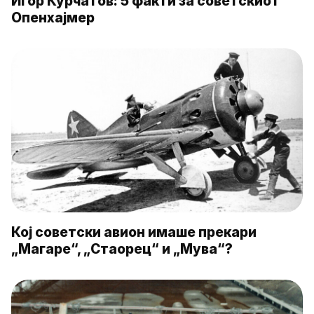
Игор Курчатов: 5 факти за советскиот
Опенхајмер
Кој советски авион имаше прекари
„Магаре“, „Стаорец“ и „Мува“?