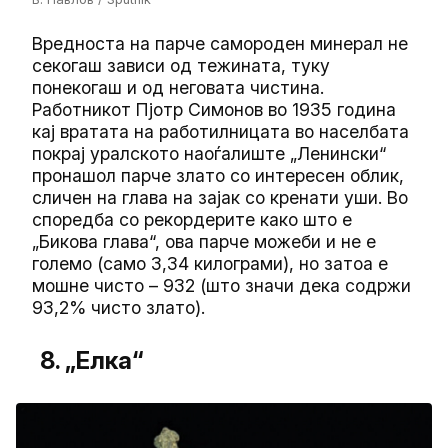
Вредноста на парче самороден минерал не
секогаш зависи од тежината, туку
понекогаш и од неговата чистина.
Работникот Пјотр Симонов во 1935 година
кај вратата на работилницата во населбата
покрај уралското наоѓалиште „Ленински“
пронашол парче злато со интересен облик,
сличен на глава на зајак со кренати уши. Во
споредба со рекордерите како што е
„Бикова глава“, ова парче можеби и не е
големо (само 3,34 килограми), но затоа е
мошне чисто – 932 (што значи дека содржи
93,2% чисто злато).
8. „Елка“