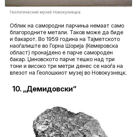
Геологический музей Новокузнецка
Облик на самородни парчиња немаат само
благородните метали. Таков може да биде
и бакарот. Во 1959 година на Тајметското
наоѓалиште во Горна Шорија (Кемеровска
област) пронајдено е парче самороден
бакар. Џиновското парче тешко над три
тони и високо три метри денес се наоѓа на
влезот на Геолошкиот музеј во Новокузнецк.
10. „Демидовски“