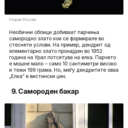
Гохран России
Необични облици добиваат парчиња
самородно злато кои се формирале во
стеснети услови. На пример, дендрит од
елементарно злато пронајден во 1952
година на Урал потсетува на елка. Парчето
е мошне мало – само 10 сантиметри високо
и тежи 199 грама. Но, меѓу дендритите оваа
„Елка“ е вистински џин.
9. Самороден бакар