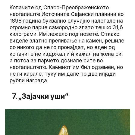
Копачите од Спасо-Преображенското
наоѓалиште Источните Сајански планини во
1898 година буквално случајно налетале на
огромно парче самородно злато тешко 31,6
килограми. Им лежело под нозете. Откако
виделе златно преливање на камен, решиле
со никого да не го пронајдат, но еден од
копачите не издржал и ѝ кажал на жена си,
а потоа за парчето дознале сите во
наоѓалиштето. Каменот им бил одземен, но
не ги карале, туку им дале по две илјади
рубли награда.
7. „Зајачки уши“